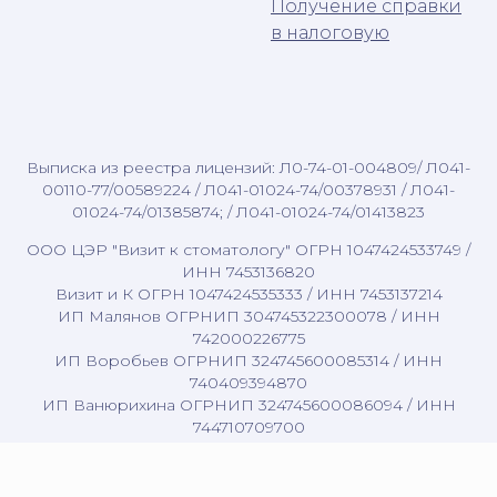
Получение справки
в налоговую
Выписка из реестра лицензий: Л0-74-01-004809/ Л041-
00110-77/00589224 / Л041-01024-74/00378931 / Л041-
01024-74/01385874; / Л041-01024-74/01413823
ООО ЦЭР "Визит к стоматологу" ОГРН 1047424533749 /
ИНН 7453136820
Визит и К ОГРН 1047424535333 / ИНН 7453137214
ИП Малянов ОГРНИП 304745322300078 / ИНН
742000226775
ИП Воробьев ОГРНИП 324745600085314 / ИНН
740409394870
ИП Ванюрихина ОГРНИП 324745600086094 / ИНН
744710709700