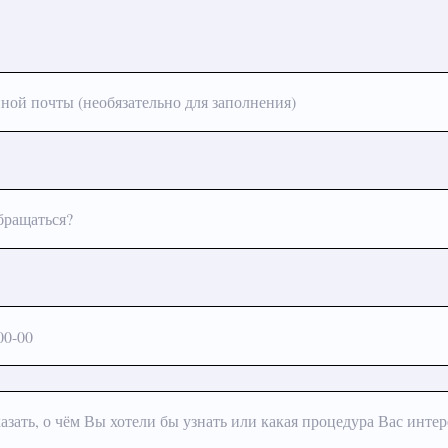
ной почты (необязательно для заполнения)
бращаться?
азать, о чём Вы хотели бы узнать или какая процедура Вас интер