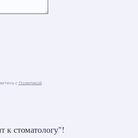
аетесь c
Политикой
т к стоматологу"!