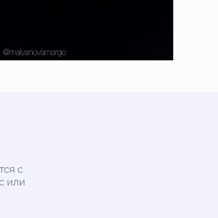
тся с
с или