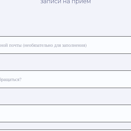
записи на приём
ной почты (необязательно для заполнения)
бращаться?