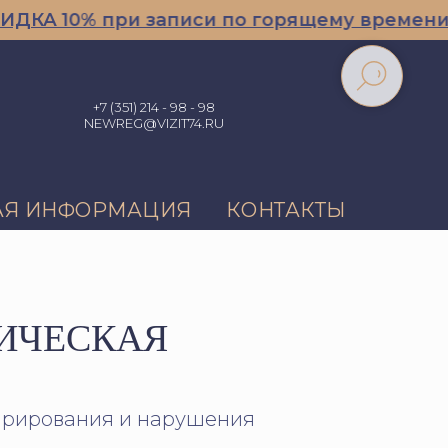
0% при записи по горящему времени/при з
+7 (351) 214 - 98 - 98
NEWREG@VIZIT74.RU
АЯ ИНФОРМАЦИЯ
КОНТАКТЫ
ИЧЕСКАЯ
парирования и нарушения