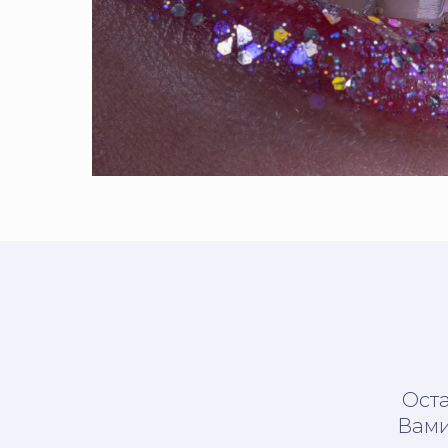
Оста
Вами