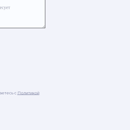
есует
аетесь c
Политикой