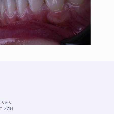
тся с
с или