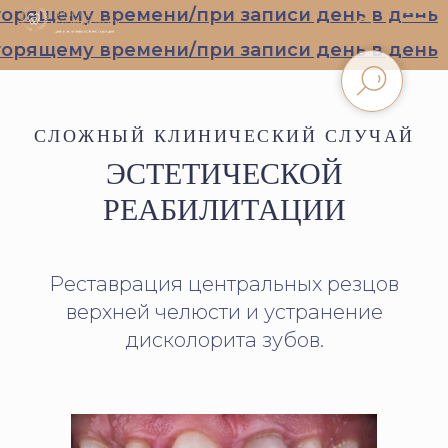
ящему времени/при записи день в день
П
ящему времени/при записи день в день
П
СЛОЖНЫЙ КЛИНИЧЕСКИЙ СЛУЧАЙ
ЭСТЕТИЧЕСКОЙ
РЕАБИЛИТАЦИИ
Реставрация центральных резцов
верхней челюсти и устранение
дисколорита зубов.