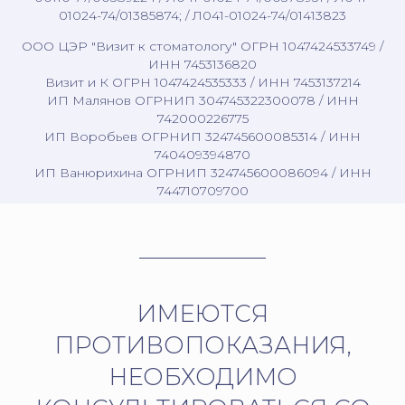
01024-74/01385874; / Л041-01024-74/01413823
ООО ЦЭР "Визит к стоматологу" ОГРН 1047424533749 /
ИНН 7453136820
Визит и К ОГРН 1047424535333 / ИНН 7453137214
ИП Малянов ОГРНИП 304745322300078 / ИНН
742000226775
ИП Воробьев ОГРНИП 324745600085314 / ИНН
740409394870
ИП Ванюрихина ОГРНИП 324745600086094 / ИНН
744710709700
ИМЕЮТСЯ
ПРОТИВОПОКАЗАНИЯ,
НЕОБХОДИМО