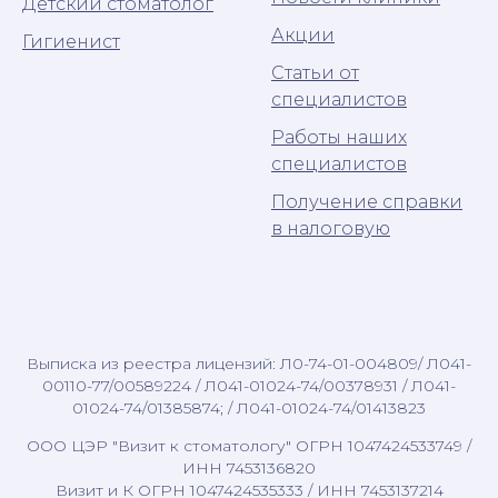
Детский стоматолог
Акции
Гигиенист
Статьи от
специалистов
Работы наших
специалистов
Получение справки
в налоговую
Выписка из реестра лицензий: Л0-74-01-004809/ Л041-
00110-77/00589224 / Л041-01024-74/00378931 / Л041-
01024-74/01385874; / Л041-01024-74/01413823
ООО ЦЭР "Визит к стоматологу" ОГРН 1047424533749 /
ИНН 7453136820
Визит и К ОГРН 1047424535333 / ИНН 7453137214