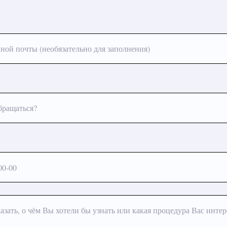
ной почты (необязательно для заполнения)
бращаться?
азать, о чём Вы хотели бы узнать или какая процедура Вас интер