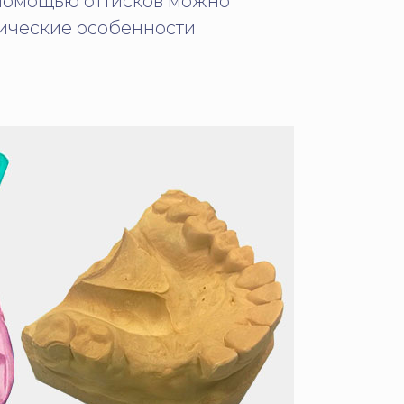
 помощью оттисков можно
мические особенности