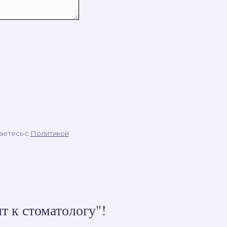
аетесь c
Политикой
т к стоматологу"!