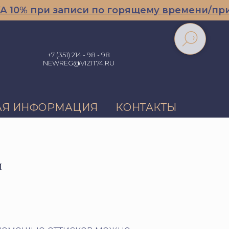
% при записи по горящему времени/при за
+7 (351) 214 - 98 - 98
NEWREG@VIZIT74.RU
АЯ ИНФОРМАЦИЯ
КОНТАКТЫ
И