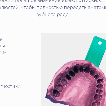
чении большое значение имеют оттиски. С
елюстей, чтобы полностью передать анато
зубного ряда.
ов
ля
ии-
гностики.