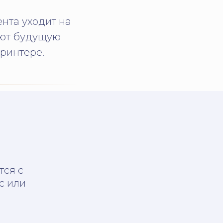
нта уходит на
уют будущую
принтере.
тся с
с или