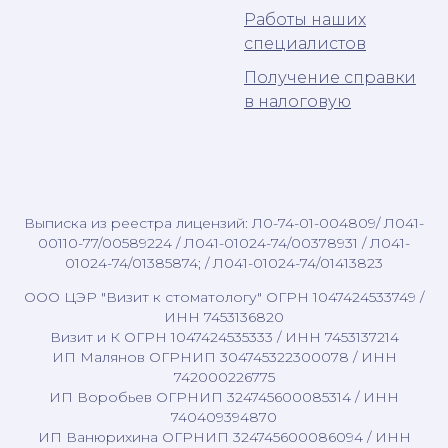
Работы наших
специалистов
Получение справки
в налоговую
Выписка из реестра лицензий: Л0-74-01-004809/ Л041-
00110-77/00589224 / Л041-01024-74/00378931 / Л041-
01024-74/01385874; / Л041-01024-74/01413823
ООО ЦЭР "Визит к стоматологу" ОГРН 1047424533749 /
ИНН 7453136820
Визит и К ОГРН 1047424535333 / ИНН 7453137214
ИП Малянов ОГРНИП 304745322300078 / ИНН
742000226775
ИП Воробьев ОГРНИП 324745600085314 / ИНН
740409394870
ИП Ванюрихина ОГРНИП 324745600086094 / ИНН