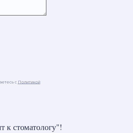
аетесь c
Политикой
т к стоматологу"!