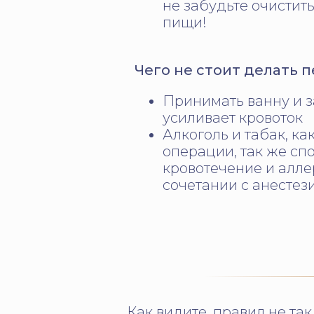
не забудьте очистить
пищи!
Чего не стоит делать 
Принимать ванну и з
усиливает кровоток
Алкоголь и табак, ка
операции, так же с
кровотечение и алл
сочетании с анестез
Как
видите, правил не та