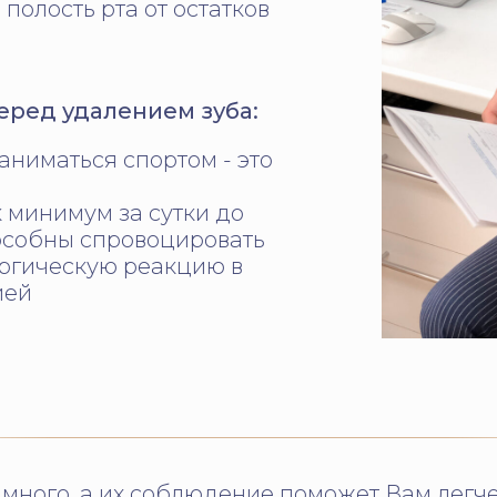
 полость рта от остатков
перед удалением зуба:
аниматься спортом - это
к минимум за сутки до
пособны спровоцировать
ергическую реакцию в
ией
к много, а их соблюдение поможет Вам легч