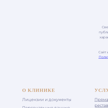
Све
публ
хара
Сайт 
Поли
О КЛИНИКЕ
УСЛ
Лицензии и документы
Пряма
реста
Персональные данные