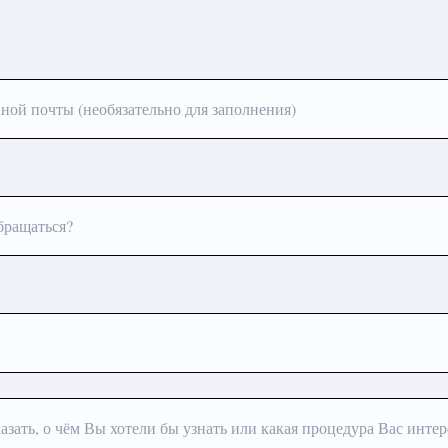
ной почты (необязательно для заполнения)
бращаться?
азать, о чём Вы хотели бы узнать или какая процедура Вас интер