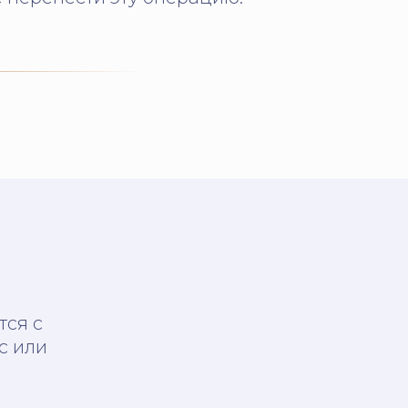
тся с
с или