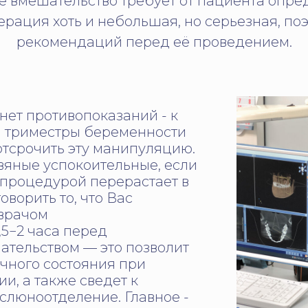
 вмешательство требует от пациента опре
рация хоть и небольшая, но серьезная, по
рекомендаций перед её проведением.
 нет противопоказаний - к
III триместры беременности
тсрочить эту манипуляцию.
вяные успокоительные, если
 процедурой перерастает в
оворить то, что Вас
 врачом
,5−2 часа перед
ательством — это позволит
чного состояния при
и, а также сведет к
слюноотделение. Главное -